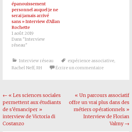
épanouissement
personnel auquel je ne
serai jamais arrivé
sans » Interview d’Allan
Rochette
1 août 2019
Dans "Interview
réseau"
Interview réseau
expérience associative
,
Rachel Neff
,
RH
Écrire un commentaire
Navigation
←
« Les sciences sociales
« Un parcours associatif
permettent aux étudiants
offre un vrai plus dans des
de
de s’émanciper »
métiers opérationnels »
l'article
interview de Victoria di
Interview de Florian
Costanzo
Valmy
→