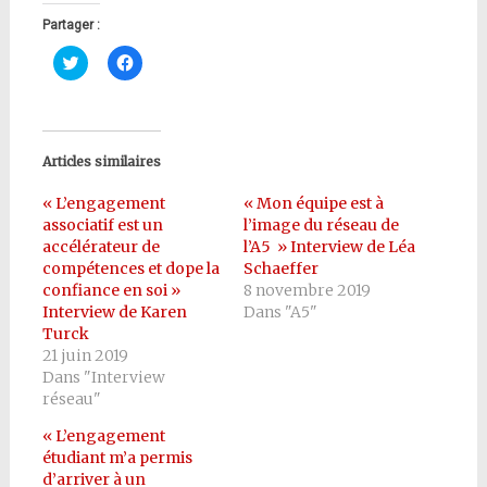
Partager :
Cliquez
Cliquez
pour
pour
partager
partager
sur
sur
Twitter(ouvre
Facebook(ouvre
dans
dans
une
une
nouvelle
nouvelle
Articles similaires
fenêtre)
fenêtre)
« L’engagement
« Mon équipe est à
associatif est un
l’image du réseau de
accélérateur de
l’A5 » Interview de Léa
compétences et dope la
Schaeffer
confiance en soi »
8 novembre 2019
Interview de Karen
Dans "A5"
Turck
21 juin 2019
Dans "Interview
réseau"
« L’engagement
étudiant m’a permis
d’arriver à un